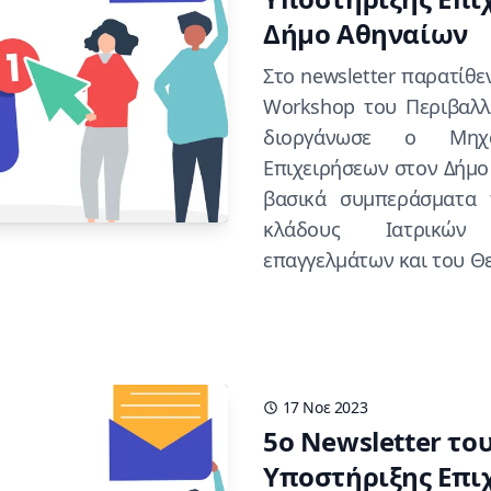
Δήμο Αθηναίων
Στο newsletter παρατίθε
Workshop του Περιβαλλ
διοργάνωσε ο Μηχα
Επιχειρήσεων στον Δήμο
βασικά συμπεράσματα 
κλάδους Iατρικών
επαγγελμάτων και του Θ
17 Νοε 2023
5o Newsletter τ
Υποστήριξης Επι