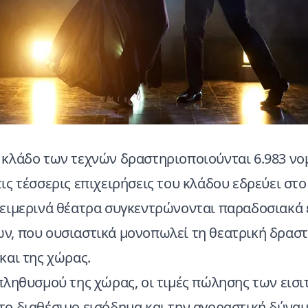
 κλάδο των τεχνών δραστηριοποιούνται 6.983 νο
ις τέσσερις επιχειρήσεις του κλάδου εδρεύει στ
χειμερινά θέατρα συγκεντρώνονται παραδοσιακά 
ν, που ουσιαστικά μονοπωλεί τη θεατρική δρασ
και της χώρας.
πληθυσμού της χώρας, οι τιμές πώλησης των εισι
το διαθέσιμο εισόδημα και την αγοραστική δύνα