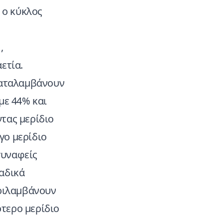
 ο κύκλος
,
ετία.
 καταλαμβάνουν
με 44% και
τας μερίδιο
γο μερίδιο
συναφείς
αδικά
εριλαμβάνουν
τερο μερίδιο