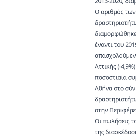
2013-2020, δια
Ο αριθμός των
δραστηριοτήτω
διαμορφώθηκε 
έναντι του 201
απασχολούμενο
Αττικής (-4,9%
ποσοστιαία συ
Αθήνα στο σύν
δραστηριοτήτω
στην Περιφέρει
Οι πωλήσεις τ
της διασκέδαση