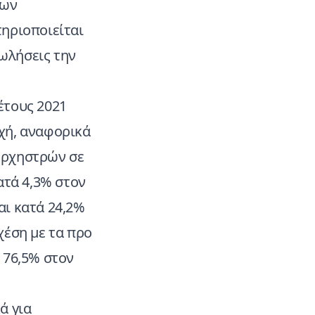
των
ηριοποιείται
πωλήσεις την
έτους 2021
ρχή, αναφορικά
Ορχηστρών σε
ατά 4,3% στον
αι κατά 24,2%
χέση με τα προ
 76,5% στον
ά για