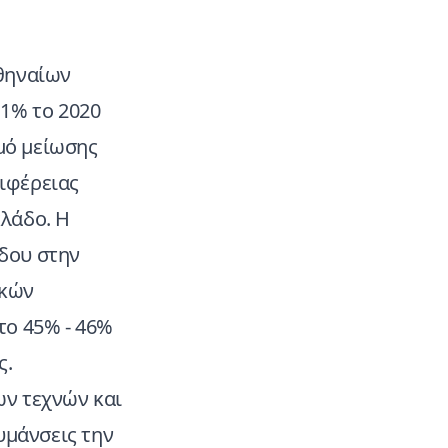
Αθηναίων
,1% το 2020
θμό μείωσης
ιφέρειας
κλάδο. Η
δου στην
ικών
το 45% - 46%
ς.
ων τεχνών και
υμάνσεις την