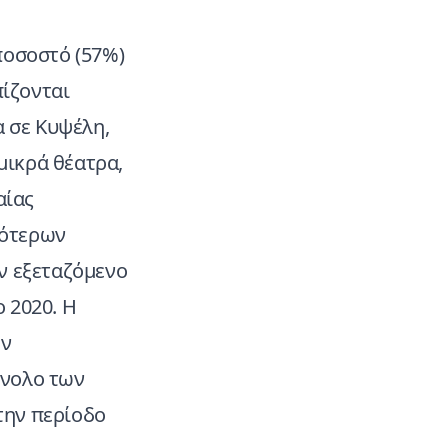
ποσοστό (57%)
πίζονται
α σε Κυψέλη,
 μικρά θέατρα,
αίας
ιότερων
ν εξεταζόμενο
ο 2020. Η
ων
ύνολο των
την περίοδο