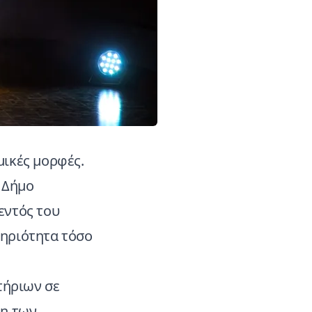
μικές μορφές.
ο Δήμο
εντός του
τηριότητα τόσο
τήριων σε
μη των