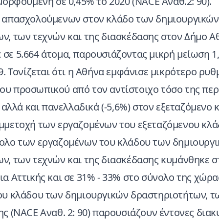
μορφούμενη σε 0,45% το 2020 (NACE Αναθ.2: 90).
 απασχολούμενων στον κλάδο των δημιουργικών
ν, των τεχνών και της διασκέδασης στον Δήμο 
σε 5.664 άτομα, παρουσιάζοντας μικρή μείωση 1
9. Τονίζεται ότι η Αθήνα εμφάνισε μικρότερο ρυ
υ προσωπικού από τον αντίστοιχο τόσο της περ
) αλλά και πανελλαδικά (-5,6%) στον εξεταζόμενο 
μμετοχή των εργαζομένων του εξεταζόμενου κλά
ολο των εργαζομένων του κλάδου των δημιουργ
ν, των τεχνών και της διασκέδασης κυμάνθηκε σ
α Αττικής και σε 31% - 33% στο σύνολο της χώρα
ου κλάδου των δημιουργικών δραστηριοτήτων, τ
ς (NACE Αναθ. 2: 90) παρουσιάζουν έντονες διακ