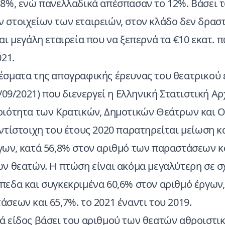
 8%, ενώ πανελλαδικά απέσπασαν το 12%. Βάσει 
 στοιχείων των εταιρειών, στον κλάδο δεν δραστ
αι μεγάλη εταιρεία που να ξεπερνά τα €10 εκατ. 
021.
έσματα της απογραφικής έρευνας του θεατρικού 
0/09/2021) που διενεργεί η Ελληνική Στατιστική Α
ριότητα των Κρατικών, Δημοτικών Θεάτρων και 
ντίστοιχη του έτους 2020 παρατηρείται μείωση κ
γων, κατά 56,8% στον αριθμό των παραστάσεων κ
ων θεατών. Η πτώση είναι ακόμα μεγαλύτερη σε σ
πεδα και συγκεκριμένα 60,6% στον αριθμό έργων,
σεων και 65,7%. το 2021 έναντι του 2019.
ά είδος βάσει του αριθμού των θεατών αθροιστικ