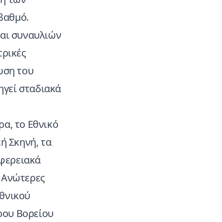
βαθμό.
και συναυλιών
τρικές
ωση του
ηγεί σταδιακά
ρα, το Εθνικό
ή Σκηνή, τα
ιφερειακά
ι Ανώτερες
Εθνικού
ρου Βορείου