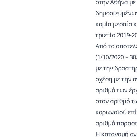
στην Αθήνα με
δημοσιευμένων
καμία μεσαία κ
τριετία 2019-2
Από τα αποτελ
(1/10/2020 – 3
με την δραστη
σχέση με την α
αριθμό των έρ
στον αριθμό τ
κορωνοϊού επί
αριθμό παραστά
Η κατανομή αν