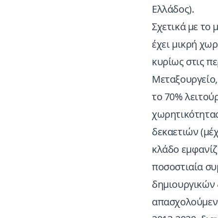
Ελλάδος).
Σχετικά με το
έχει μικρή χωρ
κυρίως στις πε
Μεταξουργείο, 
το 70% λειτούρ
χωρητικότητας 
δεκαετιών (μέ
κλάδο εμφανίζε
ποσοστιαία συ
δημιουργικών 
απασχολούμενω